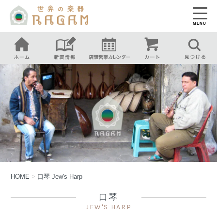
MENU
HOME
>
口琴
Jew's Harp
口琴
JEW'S HARP