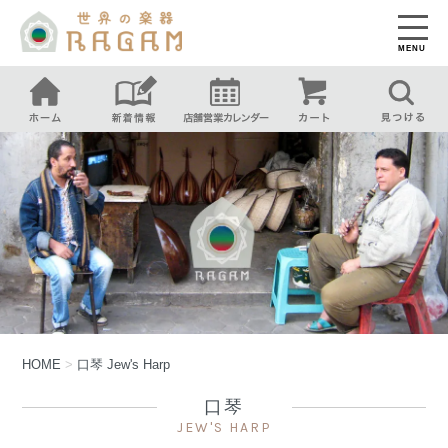
MENU
HOME
>
口琴
Jew's Harp
口琴
JEW'S HARP