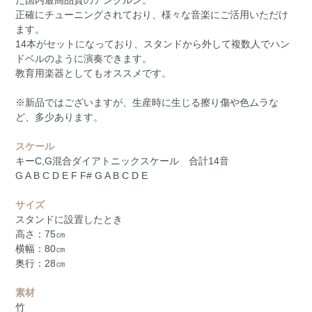
た国内最高品質のアンクルン。
正確にチューニングされており、様々な音楽にご活用いただけ
ます。
14本がセットになっており、スタンドから外して複数人でハン
ドベルのように演奏できます。
教育用楽器としてもオススメです。
※新品ではございますが、生産時に生じる擦り傷や色ムラな
ど、多少あります。
スケール
キーC,G混合ダイアトニックスケール 合計14音
G A B C D E F F# G A B C D E
サイズ
スタンドに設置したとき
高さ：75㎝
横幅：80㎝
奥行：28㎝
素材
竹