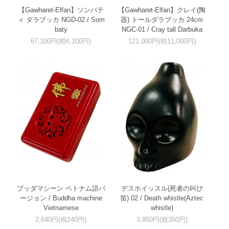
【Gawharet-Elfan】ソンバテ
【Gawharet-Elfan】クレイ(陶
ィ ダラブッカ NGD-02 / Som
器) トールダラブッカ 24cm
baty
NGC-01 / Cray tall Darbuka
67,100円(税6,100円)
121,000円(税11,000円)
ブッダマシーン ベトナム語バ
デスホイッスル(死者の叫び
ージョン / Buddha machine
笛) 02 / Death whistle(Aztec
Vietnamese
whistle)
2,640円(税240円)
3,850円(税350円)