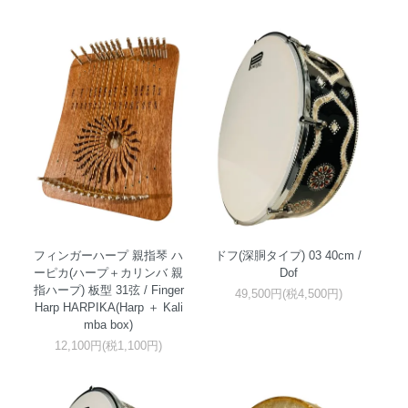
フィンガーハープ 親指琴 ハ
ドフ(深胴タイプ) 03 40cm /
ーピカ(ハープ＋カリンバ 親
Dof
指ハープ) 板型 31弦 / Finger
49,500円(税4,500円)
Harp HARPIKA(Harp ＋ Kali
mba box)
12,100円(税1,100円)