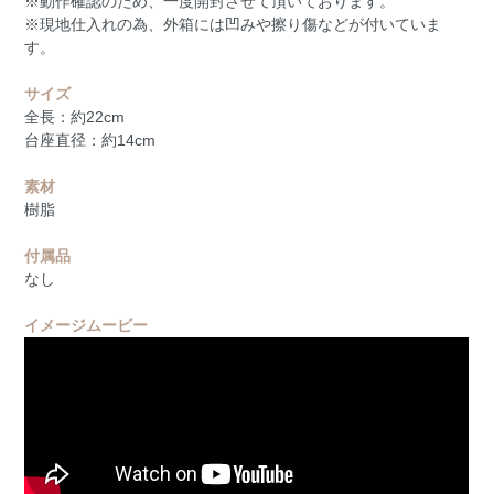
※動作確認のため、一度開封させて頂いております。
※現地仕入れの為、外箱には凹みや擦り傷などが付いていま
す。
サイズ
全長：約22cm
台座直径：約14cm
素材
樹脂
付属品
なし
イメージムービー