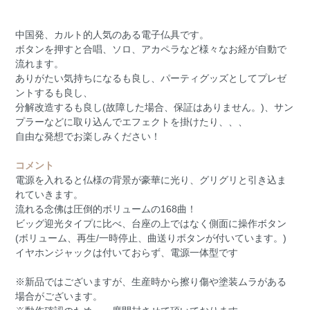
中国発、カルト的人気のある電子仏具です。
ボタンを押すと合唱、ソロ、アカペラなど様々なお経が自動で
流れます。
ありがたい気持ちになるも良し、パーティグッズとしてプレゼ
ントするも良し、
分解改造するも良し(故障した場合、保証はありません。)、サン
プラーなどに取り込んでエフェクトを掛けたり、、、
自由な発想でお楽しみください！
コメント
電源を入れると仏様の背景が豪華に光り、グリグリと引き込ま
れていきます。
流れる念佛は圧倒的ボリュームの168曲！
ビッグ迎光タイプに比べ、台座の上ではなく側面に操作ボタン
(ボリューム、再生/一時停止、曲送りボタンが付いています。)
イヤホンジャックは付いておらず、電源一体型です
※新品ではございますが、生産時から擦り傷や塗装ムラがある
場合がございます。