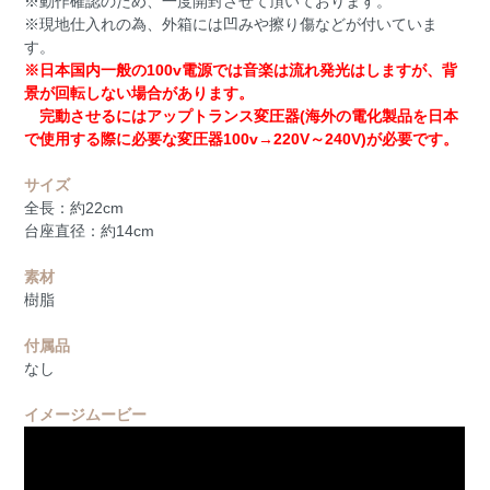
※動作確認のため、一度開封させて頂いております。
※現地仕入れの為、外箱には凹みや擦り傷などが付いていま
す。
※日本国内一般の100v電源では音楽は流れ発光はしますが、背
景が回転しない場合があります。
完動させるにはアップトランス変圧器(海外の電化製品を日本
で使用する際に必要な変圧器100v→220V～240V)が必要です。
サイズ
全長：約22cm
台座直径：約14cm
素材
樹脂
付属品
なし
イメージムービー