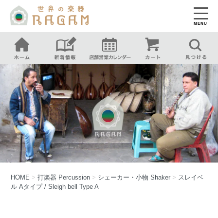
MENU
HOME
>
打楽器
Percussion
>
シェーカー・小物
Shaker
>
スレイベ
ル Aタイプ / Sleigh bell Type A