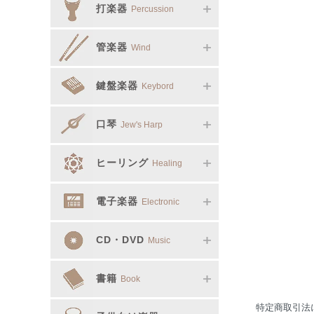
打楽器
Percussion
管楽器
Wind
鍵盤楽器
Keybord
口琴
Jew's Harp
ヒーリング
Healing
電子楽器
Electronic
CD・DVD
Music
書籍
Book
特定商取引法