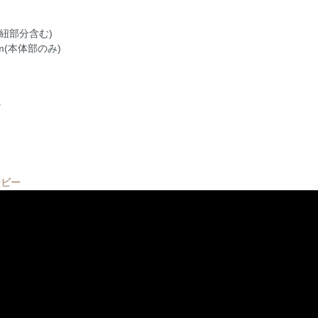
(紐部分含む)
cm(本体部のみ)
ど
ービー