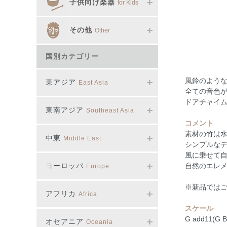
子供向け楽器
for Kids
その他
Other
国別カテゴリー
風鈴のよう
東アジア
East Asia
全ての音色
ドアチャイ
東南アジア
Southeast Asia
コメント
素材の竹は水
中東
Middle East
シンプルな
風に乗せて
ヨーロッパ
自然のエレメ
Europe
※新品では
アフリカ
Africa
スケール
G add11(G B
オセアニア
Oceania