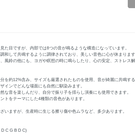
な見た目ですが、内部では8つの音が鳴るような構造になっています。
が調和して共鳴するように調律されており、美しい音色に心が休まりま
ム、風鈴の他にも、ヨガや瞑想の時に鳴らしたり、心の安定、ストレス
分を約12%含み、サイズも厳選されたものを使用、音が綺麗に共鳴す
デザインでどんな場面にも自然に馴染みます。
自然な音を楽しんだり、自分で振り子を揺らし演奏にも使用できます。
ントをテーマにした4種類の音色があります。
ございますが、生産時に生じる擦り傷や色ムラなど、多少あります。
 D C G B D C)