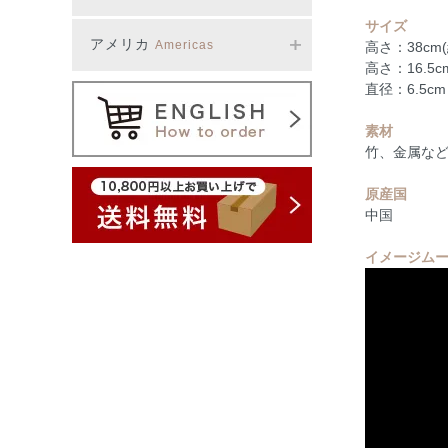
サイズ
アメリカ
Americas
高さ：38cm
高さ：16.5
直径：6.5cm
素材
竹、金属な
原産国
中国
イメージム