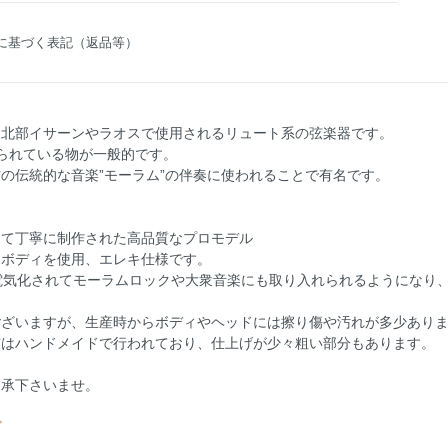
に基づく表記（返品等）
東北部イサーンやラオスで使用されるリュート系の弦楽器です。
られている物が一般的です。
の伝統的な音楽”モーラム”の伴奏に使われることで有名です。
けて丁寧に制作された高品質なプロモデル
ドボディを使用、エレキ仕様です。
電気化されてモーラムロックや大衆音楽にも取り入れられるようになり
ございますが、生産時からボディやヘッドには擦り傷や汚れが多少あり
飾はハンドメイドで行われており、仕上げが少々粗い部分もあります。
了承下さいませ。
グ