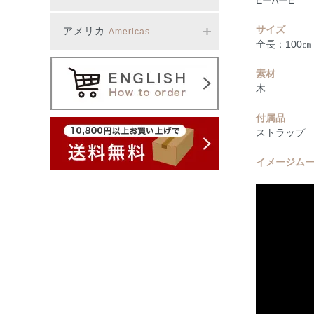
EーAーE
サイズ
アメリカ
Americas
全長：100㎝
素材
木
付属品
ストラップ
イメージム