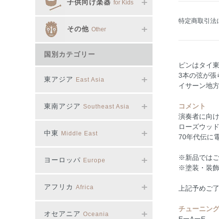
子供向け楽器
for Kids
特定商取引法
その他
Other
国別カテゴリー
ピンはタイ
3本の弦が張
東アジア
East Asia
イサーン地方
東南アジア
コメント
Southeast Asia
演奏者に向
ローズウッ
中東
Middle East
70年代伝に
※新品では
ヨーロッパ
Europe
※塗装・装
アフリカ
Africa
上記予めご
チューニン
オセアニア
Oceania