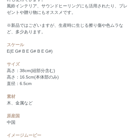
風鈴インテリア、サウンドヒーリングにも活用されたり、プレ
ゼントや贈り物にもオススメです。
※新品ではございますが、生産時に生じる擦り傷や色ムラな
ど、多少あります。
スケール
E(E G# B E G# B E G#)
サイズ
高さ：38cm(紐部分含む)
高さ：16.5cm(本体部のみ)
直径：6.5cm
素材
木、金属など
原産国
中国
イメージムービー