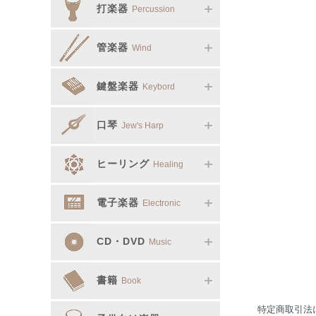
打楽器
Percussion
管楽器
Wind
鍵盤楽器
Keybord
口琴
Jew's Harp
ヒーリング
Healing
電子楽器
Electronic
CD・DVD
Music
書籍
Book
特定商取引法