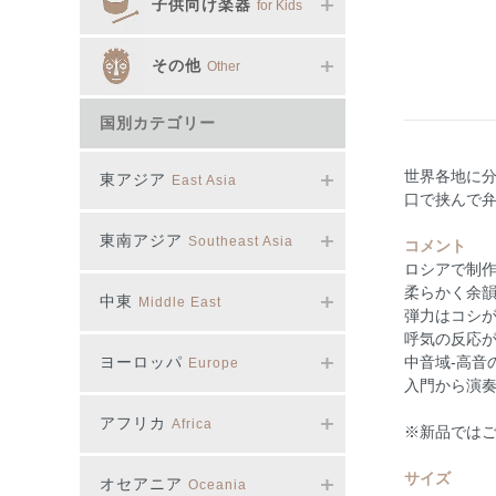
子供向け楽器
for Kids
その他
Other
国別カテゴリー
世界各地に
東アジア
East Asia
口で挟んで
東南アジア
Southeast Asia
コメント
ロシアで制
柔らかく余
中東
Middle East
弾力はコシ
呼気の反応
ヨーロッパ
中音域-高音
Europe
入門から演
アフリカ
Africa
※新品では
サイズ
オセアニア
Oceania