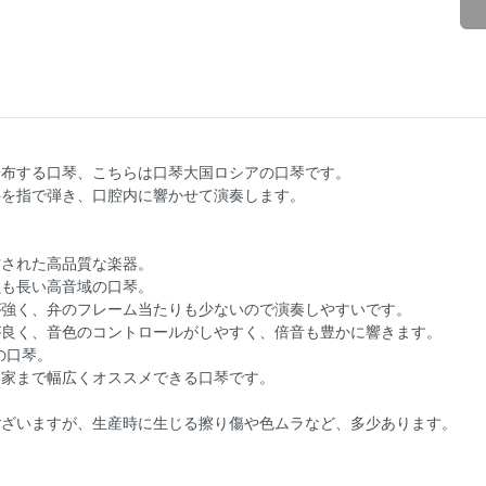
分布する口琴、こちらは口琴大国ロシアの口琴です。
弁を指で弾き、口腔内に響かせて演奏します。
作された高品質な楽器。
韻も長い高音域の口琴。
が強く、弁のフレーム当たりも少ないので演奏しやすいです。
が良く、音色のコントロールがしやすく、倍音も豊かに響きます。
の口琴。
奏家まで幅広くオススメできる口琴です。
ございますが、生産時に生じる擦り傷や色ムラなど、多少あります。