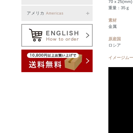
70 x 25(mm)
重量：35ｇ
アメリカ
Americas
素材
金属
原産国
ロシア
イメージム