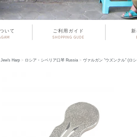
について
ご利用ガイド
新
AGAM
SHOPPING GUDE
琴
Jew's Harp
>
ロシア・シベリア口琴
Russia
>
ヴァルガン ”ウズンクル” (ロシア口琴) 