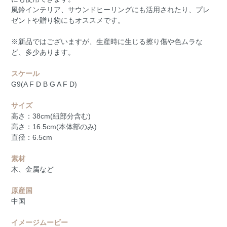
風鈴インテリア、サウンドヒーリングにも活用されたり、プレ
ゼントや贈り物にもオススメです。
※新品ではございますが、生産時に生じる擦り傷や色ムラな
ど、多少あります。
スケール
G9(A F D B G A F D)
サイズ
高さ：38cm(紐部分含む)
高さ：16.5cm(本体部のみ)
直径：6.5cm
素材
木、金属など
原産国
中国
イメージムービー