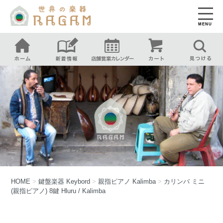
MENU
HOME
>
鍵盤楽器
Keybord
>
親指ピアノ
Kalimba
>
カリンバ ミニ
(親指ピアノ) 8鍵 Hluru / Kalimba