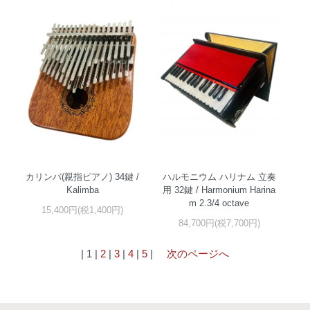
カリンバ(親指ピアノ) 34鍵 /
ハルモニウム ハリナム 立奏
Kalimba
用 32鍵 / Harmonium Harina
m 2.3/4 octave
15,400円(税1,400円)
84,700円(税7,700円)
| 1 |
2
|
3
|
4
|
5
|
次のページへ