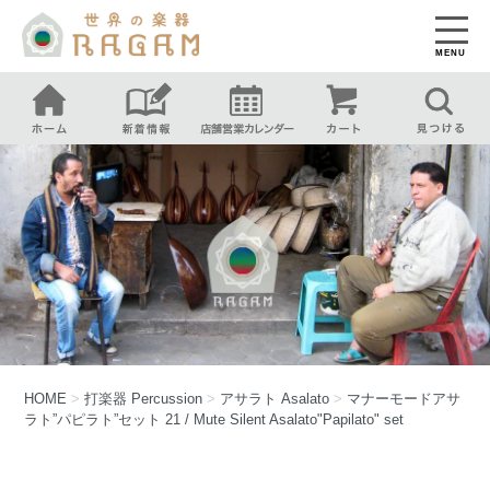
MENU
HOME
>
打楽器
Percussion
>
アサラト
Asalato
>
マナーモードアサ
ラト”パピラト”セット 21 / Mute Silent Asalato"Papilato" set