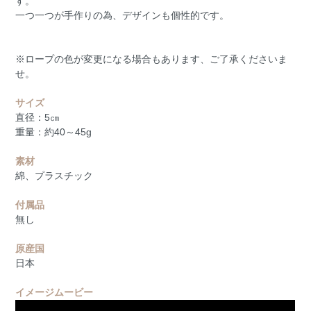
す。
一つ一つが手作りの為、デザインも個性的です。
※ロープの色が変更になる場合もあります、ご了承くださいま
せ。
サイズ
直径：5㎝
重量：約40～45g
素材
綿、プラスチック
付属品
無し
原産国
日本
イメージムービー