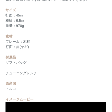
サイズ
打面：45㎝
横幅：6.5㎝
重量：970g
素材
フレーム：木材
打面：皮(ヤギ)
付属品
ソフトバッグ
チューニングレンチ
原産国
トルコ
イメージムービー