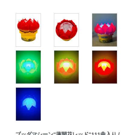
ブッダマシーン"蓮開花レッド"111曲入り /