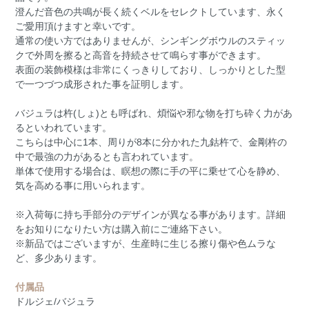
澄んだ音色の共鳴が長く続くベルをセレクトしています、永く
ご愛用頂けますと幸いです。
通常の使い方ではありませんが、シンギングボウルのスティッ
クで外周を擦ると高音を持続させて鳴らす事ができます。
表面の装飾模様は非常にくっきりしており、しっかりとした型
で一つづつ成形された事を証明します。
バジュラは杵(しょ)とも呼ばれ、煩悩や邪な物を打ち砕く力があ
るといわれています。
こちらは中心に1本、周りが8本に分かれた九鈷杵で、金剛杵の
中で最強の力があるとも言われています。
単体で使用する場合は、瞑想の際に手の平に乗せて心を静め、
気を高める事に用いられます。
※入荷毎に持ち手部分のデザインが異なる事があります。詳細
をお知りになりたい方は購入前にご連絡下さい。
※新品ではございますが、生産時に生じる擦り傷や色ムラな
ど、多少あります。
付属品
ドルジェ/バジュラ