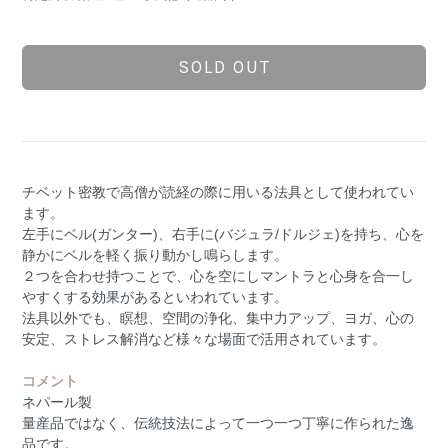
SOLD OUT
チベット密教で高僧が読経の際に用いる法具として使われてい
ます。
左手にベル(ガンター)、右手に(バジュラ/ドルジェ)を持ち、心を
静かにベルを軽く振り動かし鳴らします。
２つを合わせ持つことで、心を空にしマントラと心身を合一し
やすくする効果があるといわれています。
法具以外でも、瞑想、空間の浄化、集中力アップ、ヨガ、心の
安定、ストレス解消など様々な場面で活用されています。
コメント
ネパール製
量産品ではなく、伝統技法によって一つ一つ丁寧に作られた逸
品です。