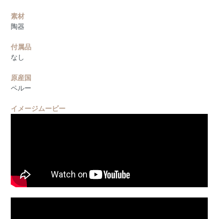
素材
陶器
付属品
なし
原産国
ペルー
イメージムービー