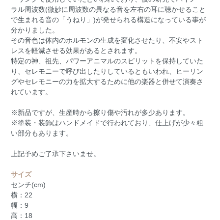
ラル周波数(微妙に周波数の異なる音を左右の耳に聴かせること
で生まれる音の「うねり」)が発せられる構造になっている事が
分かりました。
その音色は体内のホルモンの生成を変化させたり、不安やスト
レスを軽減させる効果があるとされます。
特定の神、祖先、パワーアニマルのスピリットを保持していた
り、セレモニーで呼び出したりしているともいわれ、ヒーリン
グやセレモニーの力を拡大するために他の楽器と併せて演奏さ
れています。
※新品ですが、生産時から擦り傷や汚れが多少あります。
※塗装・装飾はハンドメイドで行われており、仕上げが少々粗
い部分もあります。
上記予めご了承下さいませ。
サイズ
センチ(cm)
横：22
幅：9
高：18