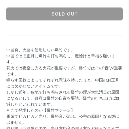
SOLD OUT
中国発、火薬を使用しない爆竹です。
中国では旧正月に爆竹を打ち鳴らし、魔除けと幸福を願いま
す。
花火では夜空に光る火花が重要ですが、爆竹ではその”音”が重要
です。
鳴らす回数によってそれぞれ意味を持ったりと、中国のお正月
には欠かせないアイテムです。
しかし近年、各地で打ち鳴らされる爆竹の煙が大気汚染の原因
になるとして、政府は爆竹の自粛を要請、爆竹の打ち上げは激
減したといわれています。
そこで登場したのが【爆竹マシーン】
電気でビカビカと光り、爆発音が流れ、公害の原因となる煙は
出ません。
取り扱いも簡単なので、光り方や音の鳴り方など様々なタイプ