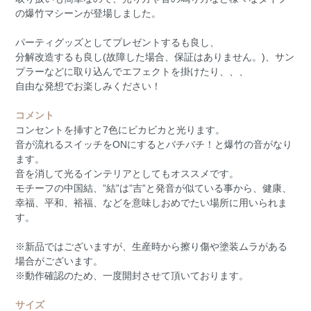
の爆竹マシーンが登場しました。
パーティグッズとしてプレゼントするも良し、
分解改造するも良し(故障した場合、保証はありません。)、サン
プラーなどに取り込んでエフェクトを掛けたり、、、
自由な発想でお楽しみください！
コメント
コンセントを挿すと7色にビカビカと光ります。
音が流れるスイッチをONにするとバチバチ！と爆竹の音がなり
ます。
音を消して光るインテリアとしてもオススメです。
モチーフの中国結、”結”は”吉”と発音が似ている事から、健康、
幸福、平和、裕福、などを意味しおめでたい場所に用いられま
す。
※新品ではございますが、生産時から擦り傷や塗装ムラがある
場合がございます。
※動作確認のため、一度開封させて頂いております。
サイズ