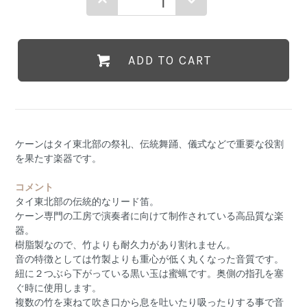
ADD TO CART
ケーンはタイ東北部の祭礼、伝統舞踊、儀式などで重要な役割
を果たす楽器です。
コメント
タイ東北部の伝統的なリード笛。
ケーン専門の工房で演奏者に向けて制作されている高品質な楽
器。
樹脂製なので、竹よりも耐久力があり割れません。
音の特徴としては竹製よりも重心が低く丸くなった音質です。
紐に２つぶら下がっている黒い玉は蜜蝋です。奥側の指孔を塞
ぐ時に使用します。
複数の竹を束ねて吹き口から息を吐いたり吸ったりする事で音