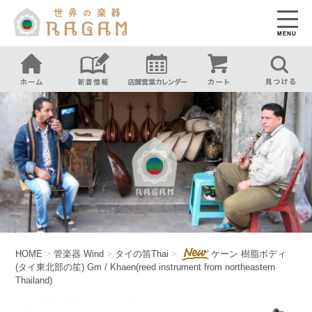
MENU
HOME
>
管楽器
Wind
>
タイの笛
Thai
>
ケーン 樹脂ボディ
(タイ東北部の笙) Gm / Khaen(reed instrument from northeastern
Thailand)