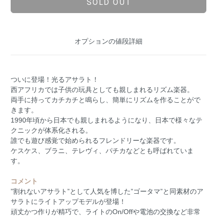
SOLD OUT
オプションの値段詳細
ついに登場！光るアサラト！
西アフリカでは子供の玩具としても親しまれるリズム楽器。
両手に持ってカチカチと鳴らし、簡単にリズムを作ることがで
きます。
1990年頃から日本でも親しまれるようになり、日本で様々なテ
クニックが体系化される。
誰でも遊び感覚で始められるフレンドリーな楽器です。
ケスケス、ブラニ、テレヴィ、パチカなどとも呼ばれていま
す。
コメント
”割れないアサラト”として人気を博した”ゴータマ”と同素材のア
サラトにライトアップモデルが登場！
頑丈かつ作りが精巧で、ライトのOn/Offや電池の交換など非常