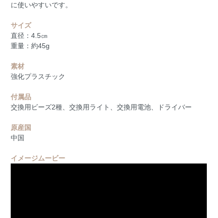
に使いやすいです。
サイズ
直径：4.5㎝
重量：約45g
素材
強化プラスチック
付属品
交換用ビーズ2種、交換用ライト、交換用電池、ドライバー
原産国
中国
イメージムービー