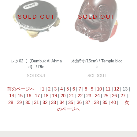
SOLD OUT
SOLD OUT
レク02【【Dumbuk Al Ahma
木魚5寸(15cm) / Temple bloc
d】 / RIq
k
SOLDOUT
SOLDOUT
前のページへ
|
1
|
2
|
3
|
4
|
5
|
6
|
7
|
8
|
9
|
10
|
11
|
12
| 13 |
14
|
15
|
16
|
17
|
18
|
19
|
20
|
21
|
22
|
23
|
24
|
25
|
26
|
27
|
28
|
29
|
30
|
31
|
32
|
33
|
34
|
35
|
36
|
37
|
38
|
39
|
40
|
次
のページへ