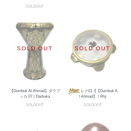
SOLDOUT
SOLD OUT
SOLD OUT
【Dumbuk Al Ahmad】ダラブ
レク01【【Dumbuk A
ッカ 07 / Darbuka
l Ahmad】 / RIq
SOLDOUT
SOLDOUT