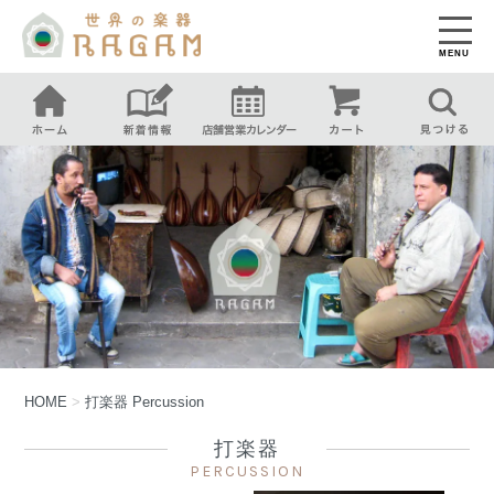
MENU
HOME
>
打楽器
Percussion
打楽器
PERCUSSION