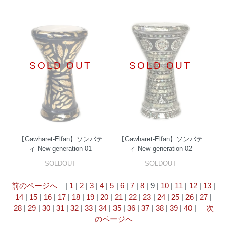
SOLD OUT
SOLD OUT
【Gawharet-Elfan】ソンバテ
【Gawharet-Elfan】ソンバテ
ィ New generation 01
ィ New generation 02
SOLDOUT
SOLDOUT
前のページへ
|
1
|
2
|
3
|
4
|
5
|
6
|
7
|
8
| 9 |
10
|
11
|
12
|
13
|
14
|
15
|
16
|
17
|
18
|
19
|
20
|
21
|
22
|
23
|
24
|
25
|
26
|
27
|
28
|
29
|
30
|
31
|
32
|
33
|
34
|
35
|
36
|
37
|
38
|
39
|
40
|
次
のページへ