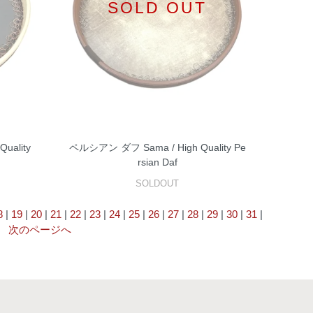
SOLD OUT
uality
ペルシアン ダフ Sama / High Quality Pe
rsian Daf
SOLDOUT
8
|
19
|
20
|
21
|
22
|
23
|
24
|
25
|
26
|
27
|
28
|
29
|
30
|
31
|
|
次のページへ