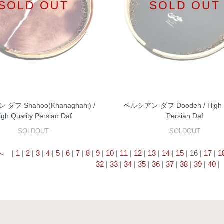
SOLD OUT
SOLD OUT
ダフ Shahoo(Khanaghahi) /
ペルシアン ダフ Doodeh / High Q
igh Quality Persian Daf
Persian Daf
SOLDOUT
SOLDOUT
へ
|
1
|
2
|
3
|
4
|
5
|
6
|
7
|
8
|
9
|
10
|
11
|
12
|
13
|
14
|
15
| 16 |
17
|
1
32
|
33
|
34
|
35
|
36
|
37
|
38
|
39
|
40