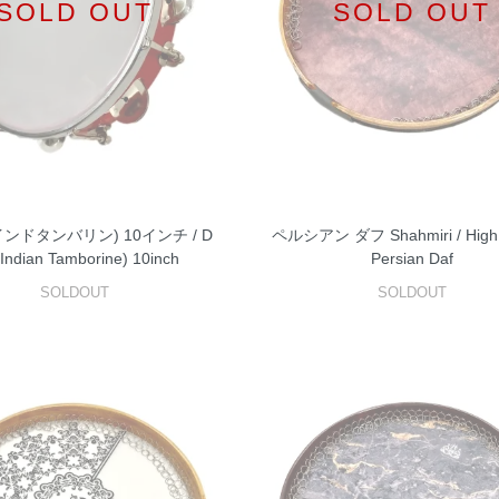
SOLD OUT
SOLD OUT
ンドタンバリン) 10インチ / D
ペルシアン ダフ Shahmiri / High 
 (Indian Tamborine) 10inch
Persian Daf
SOLDOUT
SOLDOUT