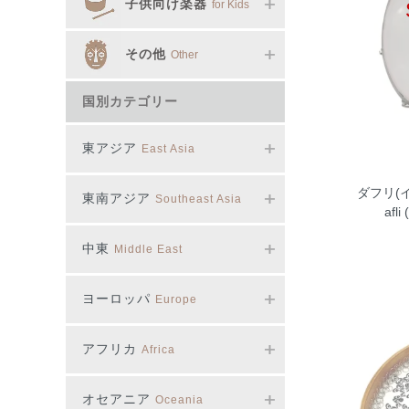
子供向け楽器
for Kids
その他
Other
国別カテゴリー
東アジア
East Asia
ダフリ(イ
東南アジア
Southeast Asia
afli
中東
Middle East
ヨーロッパ
Europe
アフリカ
Africa
オセアニア
Oceania