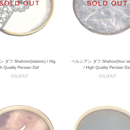
SOLD OUT
SOLD OUT
フ Shahmiri(islamic) / Hig
ペルシアン ダフ Shahoo(four se
h Quality Persian Daf
/ High Quality Persian Da
SOLDOUT
SOLDOUT