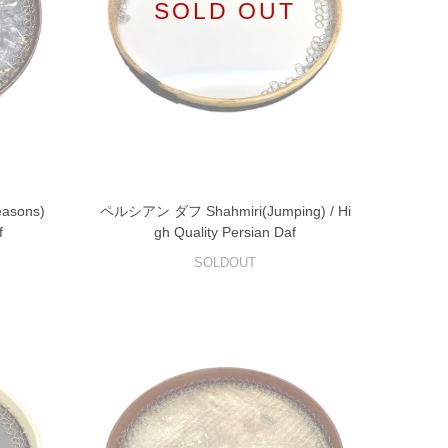
SOLD OUT
asons)
ペルシアン ダフ Shahmiri(Jumping) / Hi
f
gh Quality Persian Daf
SOLDOUT