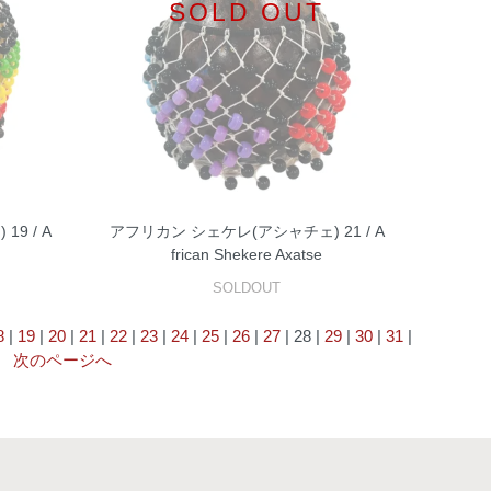
SOLD OUT
9 / A
アフリカン シェケレ(アシャチェ) 21 / A
frican Shekere Axatse
SOLDOUT
8
|
19
|
20
|
21
|
22
|
23
|
24
|
25
|
26
|
27
| 28 |
29
|
30
|
31
|
|
次のページへ