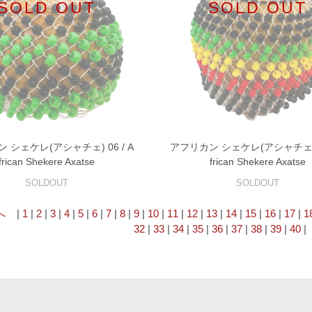
SOLD OUT
SOLD OUT
 シェケレ(アシャチェ) 06 / A
アフリカン シェケレ(アシャチェ) 1
frican Shekere Axatse
frican Shekere Axatse
SOLDOUT
SOLDOUT
へ
|
1
|
2
|
3
|
4
|
5
|
6
|
7
|
8
|
9
|
10
|
11
|
12
|
13
|
14
|
15
|
16
|
17
|
1
32
|
33
|
34
|
35
|
36
|
37
|
38
|
39
|
40