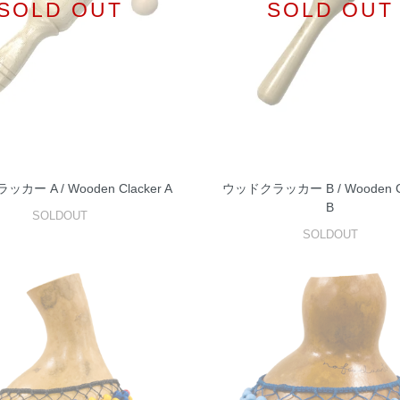
SOLD OUT
SOLD OUT
カー A / Wooden Clacker A
ウッドクラッカー B / Wooden Cl
B
SOLDOUT
SOLDOUT